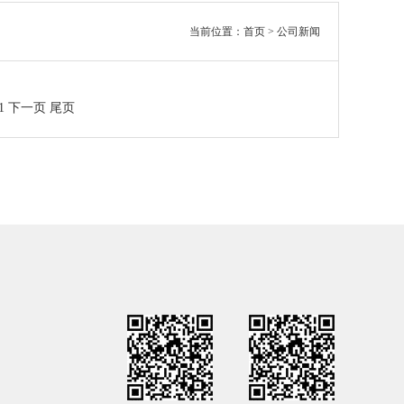
当前位置：
首页
>
公司新闻
1
下一页
尾页